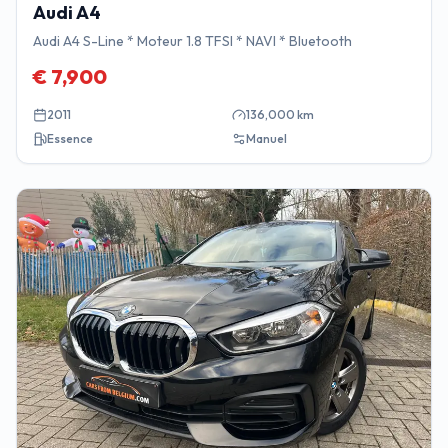
Audi
A4
Audi A4 S-Line * Moteur 1.8 TFSI * NAVI * Bluetooth
€
7,900
2011
136,000
km
Essence
Manuel