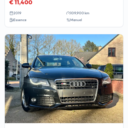
€
11,400
2019
109,900
km
Essence
Manuel